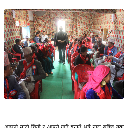
आफ्नो माटो चिनौ र आफ्नै गाउँ बनाउँ भन्ने नारा सहित युवा