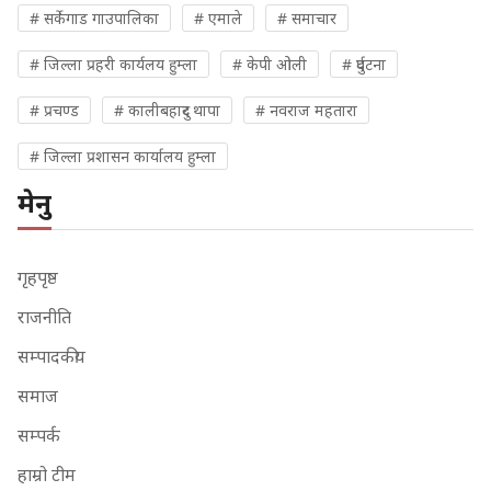
# सर्केगाड गाउपालिका
# एमाले
# समाचार
# जिल्ला प्रहरी कार्यलय हुम्ला
# केपी ओली
# दुर्घटना
# प्रचण्ड
# कालीबहादुर थापा
# नवराज महतारा
# जिल्ला प्रशासन कार्यालय हुम्ला
मेनु
गृहपृष्ठ
राजनीति
सम्पादकीय
समाज
सम्पर्क
हाम्रो टीम