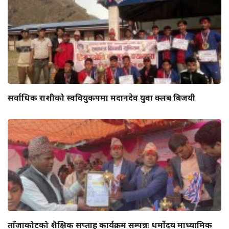
सर्वाधिक राशीको स्ववियुकपमा मदानदेव युवा क्लब बिजयी
ताँजाकोटको शैक्षिक सप्ताह कार्यक्रम सम्पन्नः धर्मोदय माध्यामिक