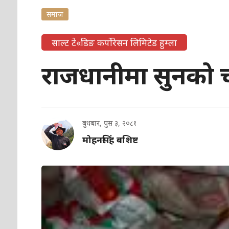
समाज
साल्ट टे«डिङ कर्पाेरेसन लिमिटेड हुम्ला
राजधानीमा सुनको 
बुधबार, पुस ३, २०८१
मोहनसिंह बशिष्ट