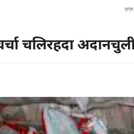
गृहपृष्ठ
चर्चा चलिरहदा अदानचुल