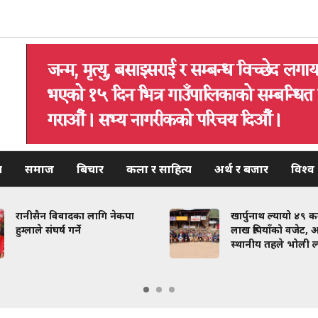
य
समाज
बिचार
कला र साहित्य
अर्थ र बजार
विश्व
रानीसैन विवादका लागि नेकपा
खार्पुनाथ ल्यायो ४९ 
हुम्लाले संघर्ष गर्ने
लाख रुपियाँको वजेट, अ
स्थानीय तहले भोली ल्