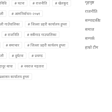
गृहपृष्ठ
रविधि
# घटना
# राजनीति
# खेलकुद
राजनीति
ुली
# आमनिर्वाचन–२०७९
सम्पादकीय
ली गाउँपालिका
# जिल्ला प्रहरी कार्यालय हुम्ला
समाज
# राजनिति
# सर्केगाड गाउपालिका
सम्पर्क
# समाचार
# जिल्ला प्रहरी कार्यलय हुम्ला
हाम्रो टीम
ओली
# दुर्घटना
# प्रचण्ड
ादुर थापा
# नवराज महतारा
्रशासन कार्यालय हुम्ला