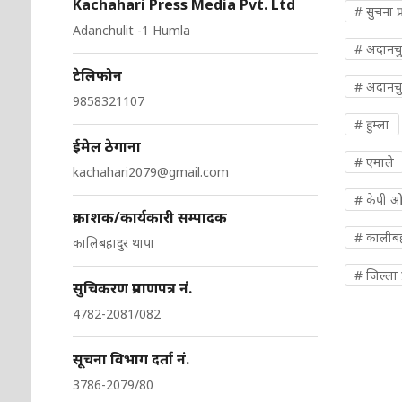
Kachahari Press Media Pvt. Ltd
# सुचना प्
Adanchulit -1 Humla
# अदानच
टेलिफोन
# अदानचु
9858321107
# हुम्ला
ईमेल ठेगाना
# एमाले
kachahari2079@gmail.com
# केपी 
प्रकाशक/कार्यकारी सम्पादक
# कालीबह
कालिबहादुर थापा
# जिल्ला प
सुचिकरण प्रमाणपत्र नं.
4782-2081/082
सूचना विभाग दर्ता नं.
3786-2079/80