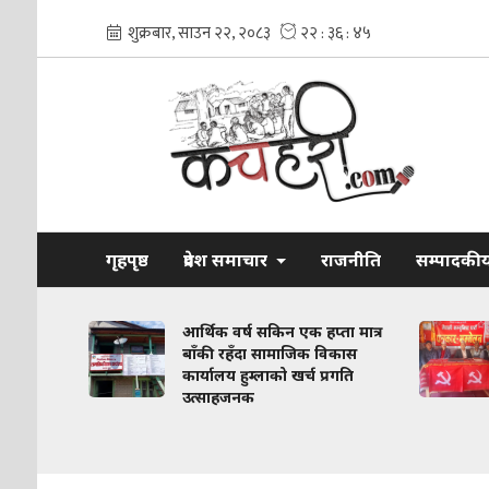
गृहपृष्ठ
प्रदेश समाचार
राजनीति
सम्पादकी
 विवादलाई
आर्थिक वर्ष सकिन एक हप्ता मात्र
 अगाडि
बाँकी रहँदा सामाजिक विकास
कार्यालय हुम्लाको खर्च प्रगति
उत्साहजनक