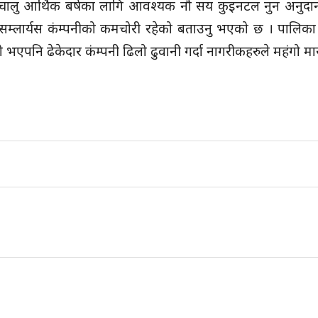
ा चालु आर्थिक बर्षका लागि आवश्यक नौ सय कुइनटल नुन अनुदान 
्लार्यस कंम्पनीको कमचोरी रहेको बताउनु भएको छ । पालिका क
नि ढेकेदार कंम्पनी ढिलो ढुवानी गर्दा नागरीकहरुले महंगो मारम