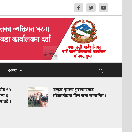
अन्य
करोड ९५
उत्कृष्ट कृषक पुरस्कारबाट
न्य ६
ताँजाकोटमा तिन जना सम्मानित ।
याउदै ।