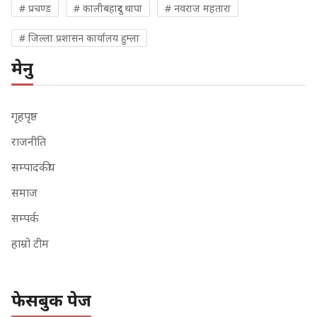
# प्रचण्ड
# कालीबहादुर थापा
# नवराज महतारा
# जिल्ला प्रशासन कार्यालय हुम्ला
मेनु
गृहपृष्ठ
राजनीति
सम्पादकीय
समाज
सम्पर्क
हाम्रो टीम
फेसबुक पेज