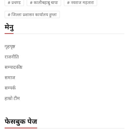
# प्रचण्ड
# कालीबहादुर थापा
# नवराज महतारा
# जिल्ला प्रशासन कार्यालय हुम्ला
मेनु
गृहपृष्ठ
राजनीति
सम्पादकीय
समाज
सम्पर्क
हाम्रो टीम
फेसबुक पेज