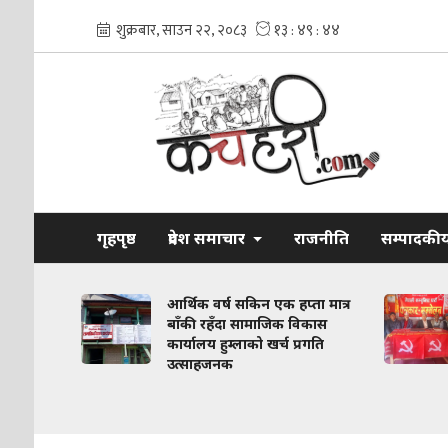
गृहपृष्ठ
प्रदेश समाचार
राजनीति
सम्पादकी
 विवादलाई
आर्थिक वर्ष सकिन एक हप्ता मात्र
 अगाडि
बाँकी रहँदा सामाजिक विकास
कार्यालय हुम्लाको खर्च प्रगति
उत्साहजनक