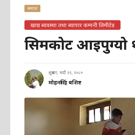
समाज
खाद्य ब्यवस्था तथा ब्यापार कम्पनी लिमीटेड
सिमकोट आइपुग्यो १४
शुक्रबार, भदौ २२, २०८०
मोहनसिंह बशिष्ट