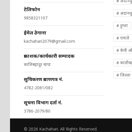
# अदानच
टेलिफोन
# अदानचु
9858321107
# हुम्ला
ईमेल ठेगाना
# एमाले
kachahari2079@gmail.com
# केपी 
प्रकाशक/कार्यकारी सम्पादक
# कालीबह
कालिबहादुर थापा
# जिल्ला प
सुचिकरण प्रमाणपत्र नं.
4782-2081/082
सूचना विभाग दर्ता नं.
3786-2079/80
© 2026 Kachahari. All Rights Reserved.