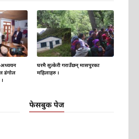
द अध्ययन
घरमै सुत्केरी गराउँछन् मासपुरका
ल डंगोल
महिलाहरु ।
 ।
फेसबुक पेज