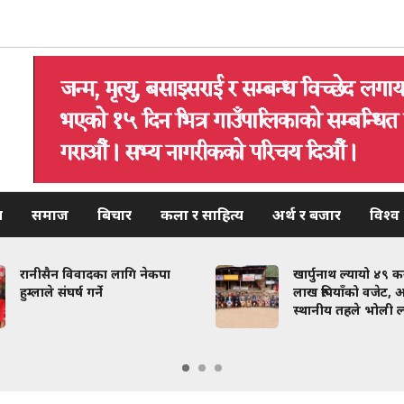
य
समाज
बिचार
कला र साहित्य
अर्थ र बजार
विश्व
रानीसैन विवादका लागि नेकपा
खार्पुनाथ ल्यायो ४९ 
हुम्लाले संघर्ष गर्ने
लाख रुपियाँको वजेट, अ
स्थानीय तहले भोली ल्