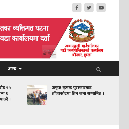
अन्य
करोड ९५
उत्कृष्ट कृषक पुरस्कारबाट
न्य ६
ताँजाकोटमा तिन जना सम्मानित ।
याउदै ।