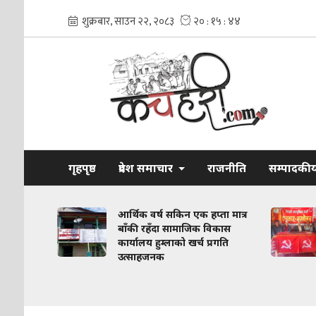
गृहपृष्ठ
प्रदेश समाचार
राजनीति
सम्पादकी
 विवादलाई
आर्थिक वर्ष सकिन एक हप्ता मात्र
 अगाडि
बाँकी रहँदा सामाजिक विकास
कार्यालय हुम्लाको खर्च प्रगति
उत्साहजनक