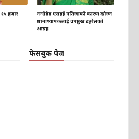
ा १५ हजार
नन्ग्रेडेड एसइई नतिजाको कारण खोज्न
प्रधानाध्यापकलाई उपप्रमुख डङ्गोलको
आग्रह
फेसबुक पेज