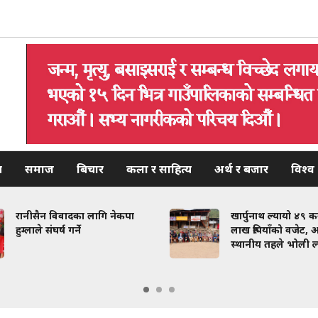
य
समाज
बिचार
कला र साहित्य
अर्थ र बजार
विश्व
रानीसैन विवादका लागि नेकपा
खार्पुनाथ ल्यायो ४९ 
हुम्लाले संघर्ष गर्ने
लाख रुपियाँको वजेट, अ
स्थानीय तहले भोली ल्