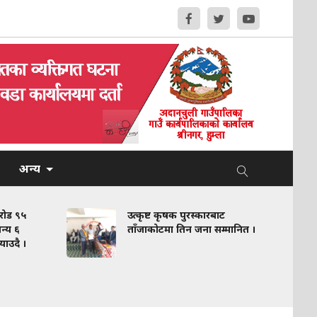
अन्य
करोड ९५
उत्कृष्ट कृषक पुरस्कारबाट
न्य ६
ताँजाकोटमा तिन जना सम्मानित ।
याउदै ।