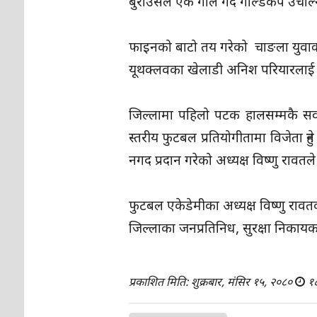
बुराउँसेले एक गोल गर्दैै गोल्डकप उ
फाइनको बाटो तय गरेको चाङला युवाक्
यूथक्लवका खेलाडी अनिश परियारलाई प्र
जिल्लामा पहिलो पटक हालसम्मकै सर्
स्तरीय फुटबल प्रतियोगीतामा विजेता हु
नगद प्रदान गरेको अध्यक्ष विष्णु रावत
फुटबल एकेडेमीका अध्यक्ष विष्णु राव
जिल्लाका जनप्रतिनिध, सुरक्षा निकाय
प्रकाशित मिति: शुक्रबार, मंसिर १५, २०८०
१८