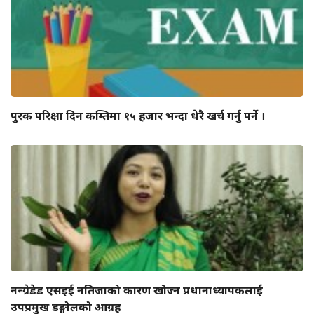
पुरक परिक्षा दिन कम्तिमा १५ हजार भन्दा धेरै खर्च गर्नु पर्ने ।
नन्ग्रेडेड एसइई नतिजाको कारण खोज्न प्रधानाध्यापकलाई
उपप्रमुख डङ्गोलको आग्रह