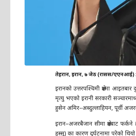
तेहरान, इरान, ७ जेठ (रासस/एएनआई) 
इरानको उत्तरपश्चिमी क्षेत्रमा आइतबार 
मृत्यु भएको इरानी सरकारी सञ्चारमाध्यम
हुसेन अमिर–अब्दुल्लाहियन, पूर्वी अज
इरान–अजरबैजान सीमा क्षेत्रबाट फर्कने
हुस्सु) का कारण दुर्घटनामा परेको थिय