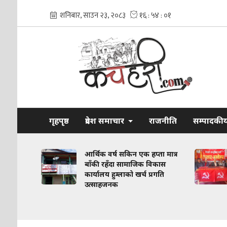
गृहपृष्ठ
प्रदेश समाचार
राजनीति
सम्पादकी
 विवादलाई
आर्थिक वर्ष सकिन एक हप्ता मात्र
 अगाडि
बाँकी रहँदा सामाजिक विकास
कार्यालय हुम्लाको खर्च प्रगति
उत्साहजनक