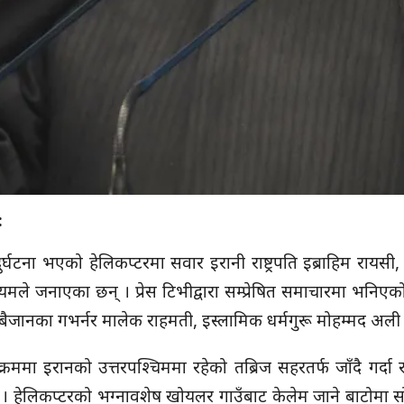
:
दुर्घटना भएको हेलिकप्टरमा सवार इरानी राष्ट्रपति इब्राहिम रायसी
ले जनाएका छन् । प्रेस टिभीद्वारा सम्प्रेषित समाचारमा भनिएको छ, 
रबैजानका गभर्नर मालेक राहमती, इस्लामिक धर्मगुरू मोहम्मद अली अ
 क्रममा इरानको उत्तरपश्चिममा रहेको तब्रिज सहरतर्फ जाँदै गर्दा
ो । हेलिकप्टरको भग्नावशेष खोयलर गाउँबाट केलेम जाने बाटोमा सोम