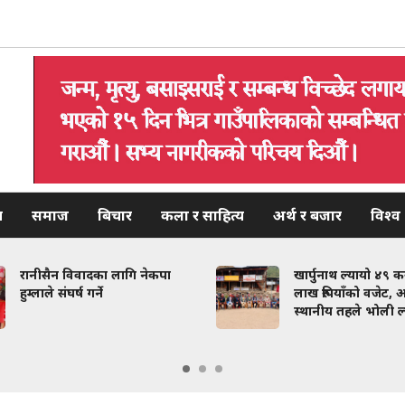
य
समाज
बिचार
कला र साहित्य
अर्थ र बजार
विश्व
रानीसैन विवादका लागि नेकपा
खार्पुनाथ ल्यायो ४९ 
हुम्लाले संघर्ष गर्ने
लाख रुपियाँको वजेट, अ
स्थानीय तहले भोली ल्