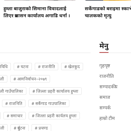
हुम्ला बाजुराको सिमाना विवादलाई
सर्केगाडको बराइमा स्काभे
लिएर प्रशासन कार्यालय अगाडि धर्ना ।
चालकको मृत्यु
मेनु
गृहपृष्ठ
रविधि
# घटना
# राजनीति
# खेलकुद
राजनीति
ुली
# आमनिर्वाचन–२०७९
सम्पादकीय
ली गाउँपालिका
# जिल्ला प्रहरी कार्यालय हुम्ला
समाज
# राजनिति
# सर्केगाड गाउपालिका
सम्पर्क
# समाचार
# जिल्ला प्रहरी कार्यलय हुम्ला
हाम्रो टीम
ओली
# दुर्घटना
# प्रचण्ड