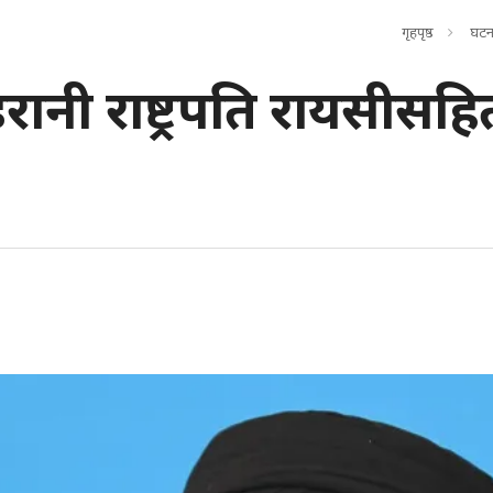
गृहपृष्ठ
घटन
 इरानी राष्ट्रपति रायसीसह