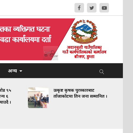
अन्य
करोड ९५
उत्कृष्ट कृषक पुरस्कारबाट
न्य ६
ताँजाकोटमा तिन जना सम्मानित ।
याउदै ।