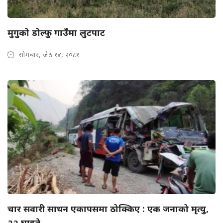
मुगुको डोल्फु गाउँँमा लुटपाट
सोमबार, जेठ १४, २०८१
चार सवारी साधन एकापसमा ठोक्किए : एक जनाको मृत्यु,
२२ घाइते