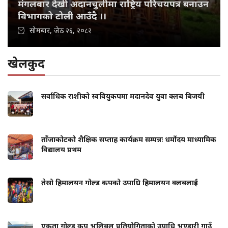
मंगलबार देखी अदानचुलीमा राष्ट्रिय परिचयपत्र बनाउन
विभागको टोली आउँदै ।।
सोमबार, जेठ २६, २०८२
खेलकुद
सर्वाधिक राशीको स्ववियुकपमा मदानदेव युवा क्लब बिजयी
ताँजाकोटको शैक्षिक सप्ताह कार्यक्रम सम्पन्नः धर्मोदय माध्यामिक
विद्यालय प्रथम
तेस्रो हिमालयन गोल्ड कपको उपाधि हिमालयन क्लबलाई
एकता गोल्ड कप भलिबल प्रतियोगिताको उपाधि भण्डारी गाउँ