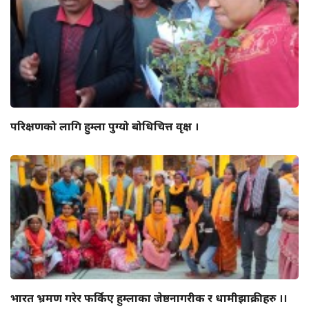
परिक्षणको लागि हुम्ला पुग्यो बोधिचित्त वृक्ष ।
भारत भ्रमण गरेर फर्किए हुम्लाका जेष्ठनागरीक र धामीझाक्रीहरु ।।