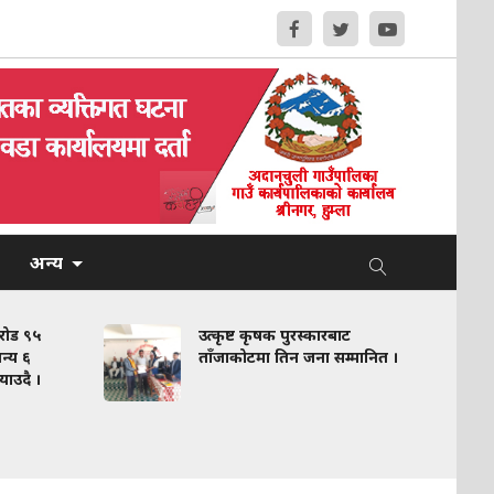
अन्य
करोड ९५
उत्कृष्ट कृषक पुरस्कारबाट
न्य ६
ताँजाकोटमा तिन जना सम्मानित ।
याउदै ।