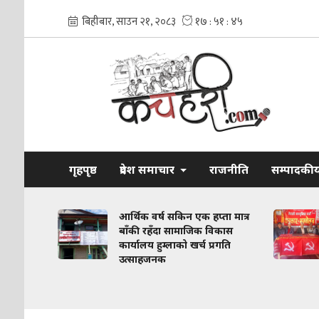
गृहपृष्ठ
प्रदेश समाचार
राजनीति
सम्पादकी
 विवादलाई
आर्थिक वर्ष सकिन एक हप्ता मात्र
 अगाडि
बाँकी रहँदा सामाजिक विकास
कार्यालय हुम्लाको खर्च प्रगति
उत्साहजनक