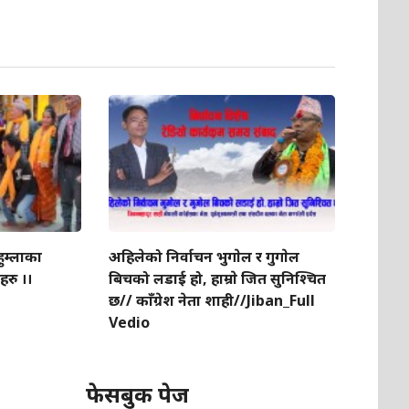
ुम्लाका
अहिलेको निर्वाचन भुगाेल र गुगाेल
हरु ।।
बिचको लडाई हो, हाम्राे जित सुनिश्चित
छ// काँग्रेश नेता शाही//Jiban_Full
Vedio
फेसबुक पेज