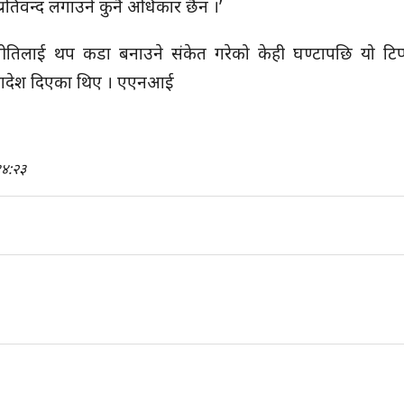
ध प्रतिवन्द लगाउने कुनै अधिकार छैन ।’
 नीतिलाई थप कडा बनाउने संकेत गरेको केही घण्टापछि यो टिप्
्न आदेश दिएका थिए । एएनआई
४:२३