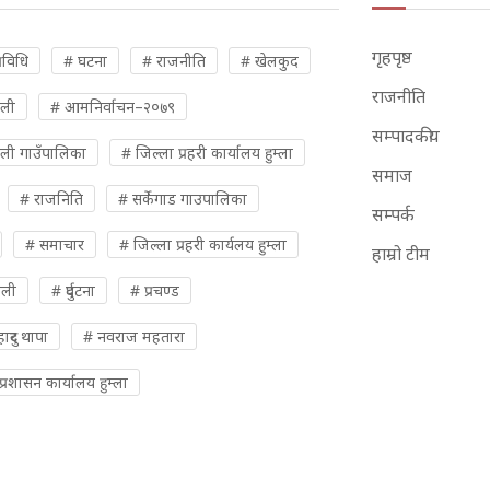
गृहपृष्ठ
रविधि
# घटना
# राजनीति
# खेलकुद
राजनीति
ुली
# आमनिर्वाचन–२०७९
सम्पादकीय
ली गाउँपालिका
# जिल्ला प्रहरी कार्यालय हुम्ला
समाज
# राजनिति
# सर्केगाड गाउपालिका
सम्पर्क
# समाचार
# जिल्ला प्रहरी कार्यलय हुम्ला
हाम्रो टीम
ओली
# दुर्घटना
# प्रचण्ड
दुर थापा
# नवराज महतारा
्रशासन कार्यालय हुम्ला