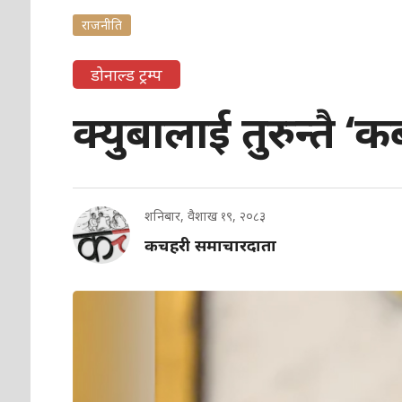
राजनीति
डोनाल्ड ट्रम्प
क्युबालाई तुरुन्तै ‘कब
शनिबार, वैशाख १९, २०८३
कचहरी समाचारदाता