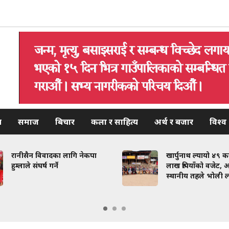
य
समाज
बिचार
कला र साहित्य
अर्थ र बजार
विश्व
रानीसैन विवादका लागि नेकपा
खार्पुनाथ ल्यायो ४९ 
हुम्लाले संघर्ष गर्ने
लाख रुपियाँको वजेट, अ
स्थानीय तहले भोली ल्