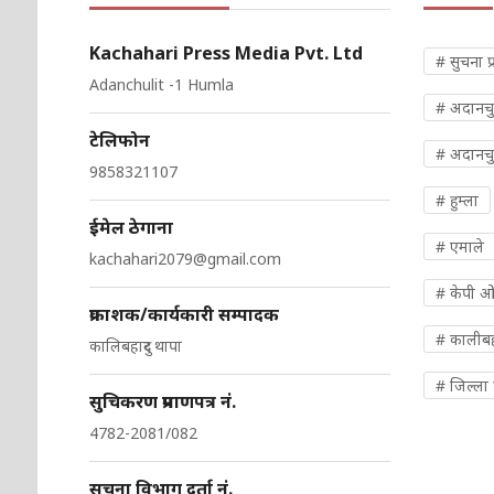
Kachahari Press Media Pvt. Ltd
# सुचना प्
Adanchulit -1 Humla
# अदानच
टेलिफोन
# अदानचु
9858321107
# हुम्ला
ईमेल ठेगाना
# एमाले
kachahari2079@gmail.com
# केपी 
प्रकाशक/कार्यकारी सम्पादक
# कालीबहा
कालिबहादुर थापा
# जिल्ला प
सुचिकरण प्रमाणपत्र नं.
4782-2081/082
सूचना विभाग दर्ता नं.