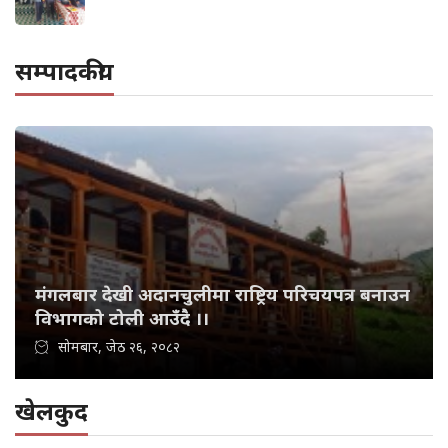
सम्पादकीय
मंगलबार देखी अदानचुलीमा राष्ट्रिय परिचयपत्र बनाउन
विभागको टोली आउँदै ।।
सोमबार, जेठ २६, २०८२
खेलकुद