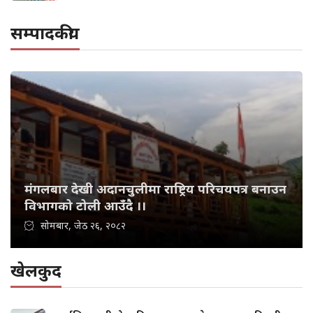
सम्पादकीय
मंगलबार देखी अदानचुलीमा राष्ट्रिय परिचयपत्र बनाउन
विभागको टोली आउँदै ।।
सोमबार, जेठ २६, २०८२
खेलकुद